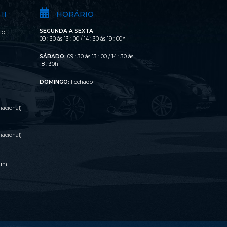
II
HORÁRIO
SEGUNDA A SEXTA
to
09 : 30 às 13 : 00 / 14 : 30 às 19 : 00h
SÁBADO:
09 : 30 às 13 : 00 / 14 : 30 às
o
18 : 30h
DOMINGO:
Fechado
acional)
acional)
om