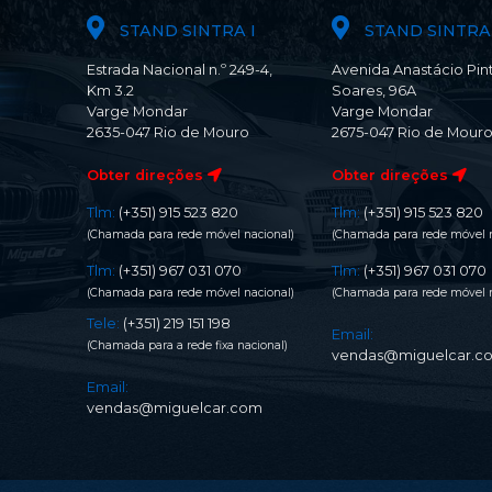
STAND SINTRA I
STAND SINTRA 
Estrada Nacional n.º 249-4,
Avenida Anastácio Pin
Km 3.2
Soares, 96A
Varge Mondar
Varge Mondar
2635-047 Rio de Mouro
2675-047 Rio de Mour
Obter direções
Obter direções
Tlm:
(+351) 915 523 820
Tlm:
(+351) 915 523 820
(Chamada para rede móvel nacional)
(Chamada para rede móvel n
Tlm:
(+351) 967 031 070
Tlm:
(+351) 967 031 070
(Chamada para rede móvel nacional)
(Chamada para rede móvel n
Tele:
(+351) 219 151 198
Email:
(Chamada para a rede fixa nacional)
vendas@miguelcar.c
Email:
vendas@miguelcar.com