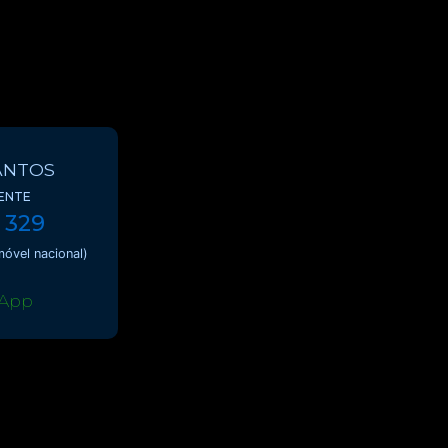
ANTOS
ENTE
 329
óvel nacional)
App