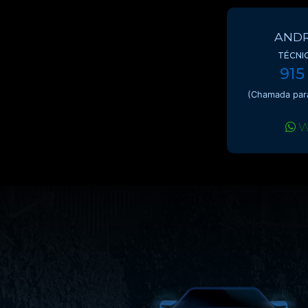
ANDR
TÉCNI
915
(Chamada para
W