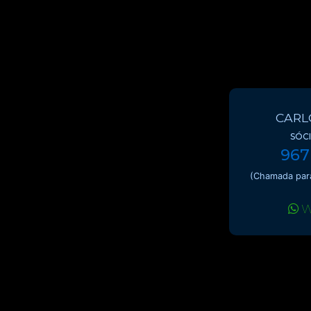
CARL
SÓC
967
(Chamada para
W