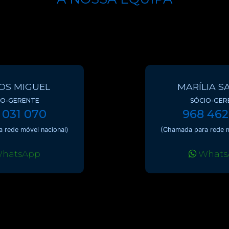
OS MIGUEL
MARÍLIA S
IO-GERENTE
SÓCIO-GER
 031 070
968 462
 rede móvel nacional)
(Chamada para rede m
hatsApp
Whats