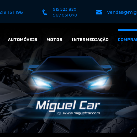
915 523 820
219 151 198
vendas@mig
967 031 070
AUTOMÓVEIS
MOTOS
INTERMEDIAÇÃO
COMPRA