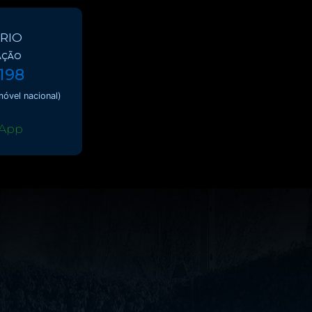
RIO
AÇÃO
 198
óvel nacional)
App