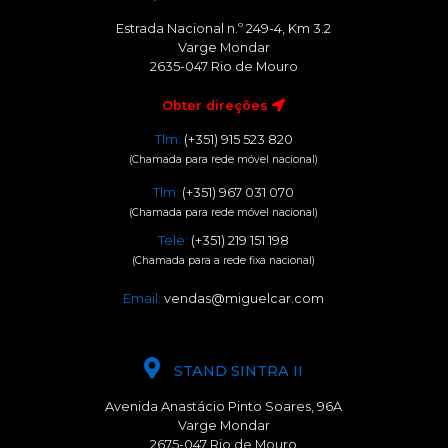
Estrada Nacional n.º 249-4, Km 3.2
Varge Mondar
2635-047 Rio de Mouro
Obter direções
Tlm:
(+351) 915 523 820
(Chamada para rede móvel nacional)
Tlm:
(+351) 967 031 070
(Chamada para rede móvel nacional)
Tele:
(+351) 219 151 198
(Chamada para a rede fixa nacional)
Email:
vendas@miguelcar.com
STAND SINTRA II
Avenida Anastácio Pinto Soares, 96A
Varge Mondar
2675-047 Rio de Mouro