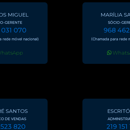
OS MIGUEL
MARÍLIA S
IO-GERENTE
SÓCIO-GER
 031 070
968 462
 rede móvel nacional)
(Chamada para rede m
hatsApp
Whats
É SANTOS
ESCRITÓ
CO DE VENDAS
ADMINISTR
 523 820
219 151