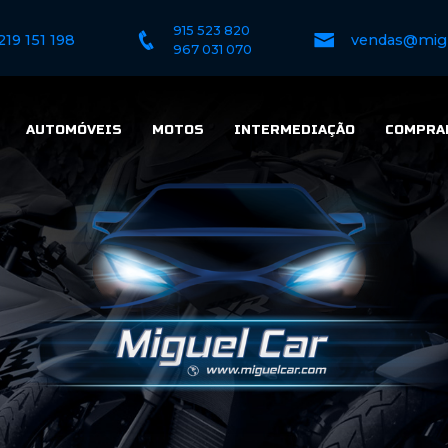
915 523 820
219 151 198
vendas@mig
967 031 070
AUTOMÓVEIS
MOTOS
INTERMEDIAÇÃO
COMPRA