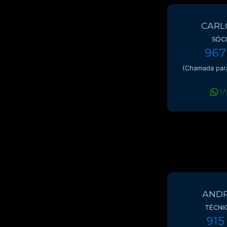
CARL
SÓC
967
(Chamada para
W
ANDR
TÉCNI
915