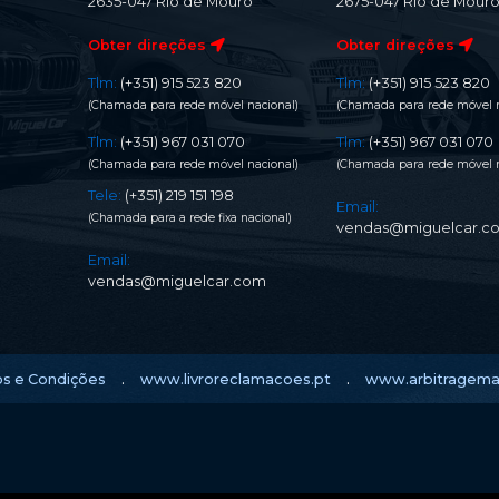
2635-047 Rio de Mouro
2675-047 Rio de Mour
Obter direções
Obter direções
Tlm:
(+351) 915 523 820
Tlm:
(+351) 915 523 820
(Chamada para rede móvel nacional)
(Chamada para rede móvel n
Tlm:
(+351) 967 031 070
Tlm:
(+351) 967 031 070
(Chamada para rede móvel nacional)
(Chamada para rede móvel n
Tele:
(+351) 219 151 198
Email:
(Chamada para a rede fixa nacional)
vendas@miguelcar.c
Email:
vendas@miguelcar.com
.
.
s e Condições
www.livroreclamacoes.pt
www.arbitragema