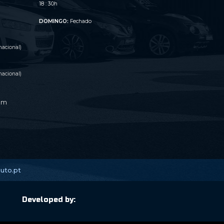
o
18 : 30h
DOMINGO:
Fechado
acional)
acional)
om
uto.pt
Developed by: