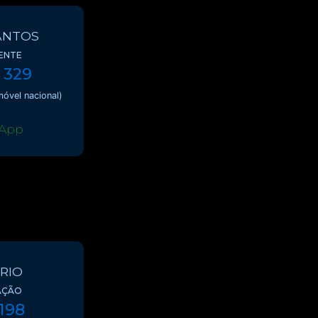
ANTOS
ENTE
 329
óvel nacional)
App
RIO
AÇÃO
 198